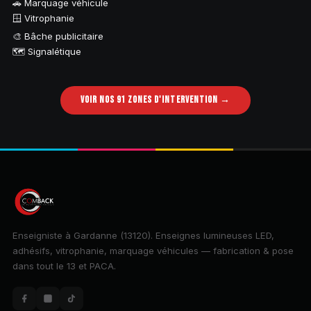
🚗 Marquage véhicule
🪟 Vitrophanie
🎨 Bâche publicitaire
🗺️ Signalétique
VOIR NOS 91 ZONES D'INTERVENTION →
Enseigniste à Gardanne (13120). Enseignes lumineuses LED,
adhésifs, vitrophanie, marquage véhicules — fabrication & pose
dans tout le 13 et PACA.