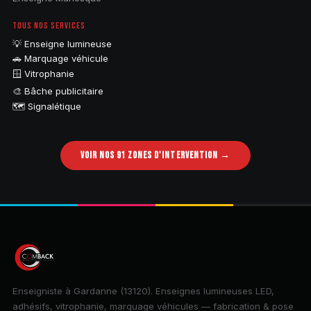
TOUS NOS SERVICES
💡 Enseigne lumineuse
🚗 Marquage véhicule
🪟 Vitrophanie
🎨 Bâche publicitaire
🗺️ Signalétique
VOIR NOS 91 ZONES D'INTERVENTION →
Enseigniste à Gardanne (13120). Enseignes lumineuses LED,
adhésifs, vitrophanie, marquage véhicules — fabrication & pose