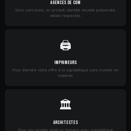
AGENCES DE COM
Vous concevez, on produit. Identité visuelle préservée,
délais respectés.
🖨️
IMPRIMEURS
Pour étendre votre offre à la signalétique sans investir en
matériel.
🏛️
ARCHITECTES
Pour vos projets retail ou tertiaire avec signalétique