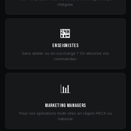
intégrée.
🏪
ENSEIGNISTES
Sans atelier ou en surcharge ? On absorbe vos
commandes.
📊
MARKETING MANAGERS
Pour vos opérations multi-sites en région PACA ou
national.