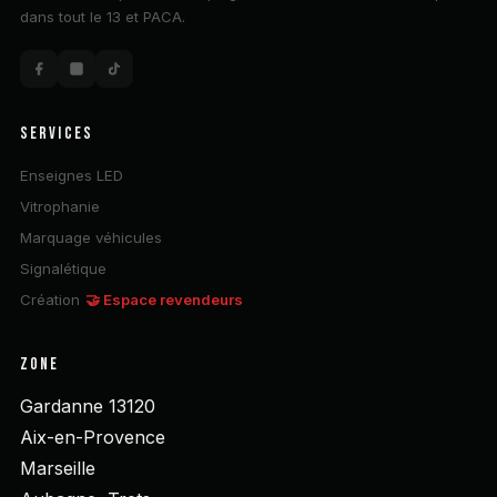
dans tout le 13 et PACA.
SERVICES
Enseignes LED
Vitrophanie
Marquage véhicules
Signalétique
Création
🤝 Espace revendeurs
ZONE
Gardanne 13120
Aix-en-Provence
Marseille