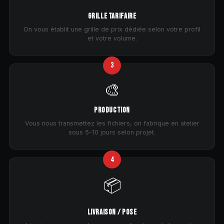
GRILLE TARIFAIRE
On vous établit une grille de prix dédiée selon votre profil
et votre volume.
3
🎨
PRODUCTION
Vous nous transmettez les fichiers, on fabrique en atelier
sous 5-10 jours selon projet.
4
📦
LIVRAISON / POSE