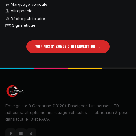
🚗 Marquage véhicule
🪟 Vitrophanie
🎨 Bâche publicitaire
🗺️ Signalétique
VOIR NOS 91 ZONES D'INTERVENTION →
Enseigniste à Gardanne (13120). Enseignes lumineuses LED,
adhésifs, vitrophanie, marquage véhicules — fabrication & pose
dans tout le 13 et PACA.