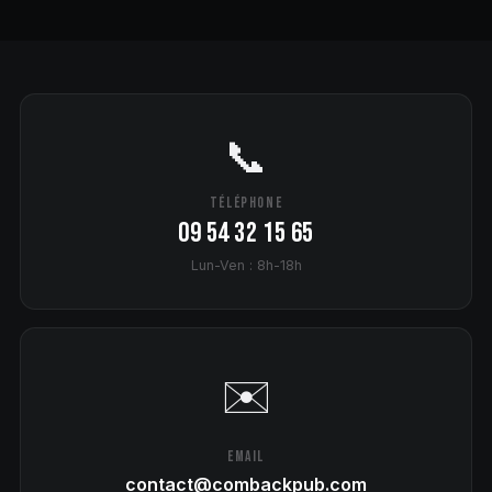
📞
TÉLÉPHONE
09 54 32 15 65
Lun-Ven : 8h-18h
✉️
EMAIL
contact@combackpub.com