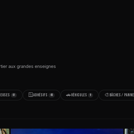
rtier aux grandes enseignes
🪟
🚗
🎨
NEUSES
ADHÉSIFS
VÉHICULES
BÂCHES / PANN
61
45
9