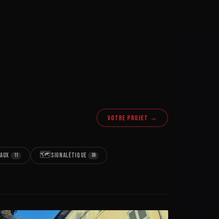
VOTRE PROJET →
🗺️
EAUX
SIGNALÉTIQUE
11
30