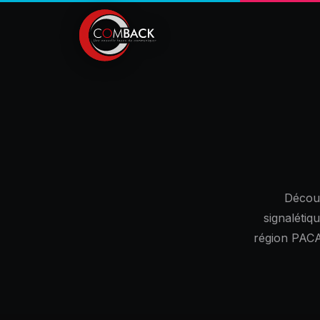
Découv
signalétiq
région PACA.