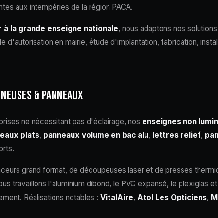
ntes aux intempéries de la région PACA.
 à la grande enseigne nationale
, nous adaptons nos solution
d'autorisation en mairie, étude d'implantation, fabrication, instal
INEUSES & PANNEAUX
rises ne nécessitant pas d'éclairage, nos
enseignes non lumi
eaux plats
,
panneaux volume en bac alu
,
lettres relief
,
pa
orts.
traceurs grand format, de découpeuses laser et de presses thermi
 travaillons l'aluminium dibond, le PVC expansé, le plexiglas et 
sement. Réalisations notables :
VitalAire
,
Atol Les Opticiens
,
M