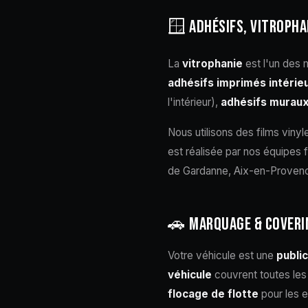
🪟 ADHÉSIFS, VITROPHA
La
vitrophanie
est l'un des 
adhésifs imprimés intérie
l'intérieur),
adhésifs muraux
Nous utilisons des films viny
est réalisée par nos équipes 
de Gardanne, Aix-en-Provence
🚗 MARQUAGE & COVERI
Votre véhicule est une
publi
véhicule
couvrent toutes les 
flocage de flotte
pour les e