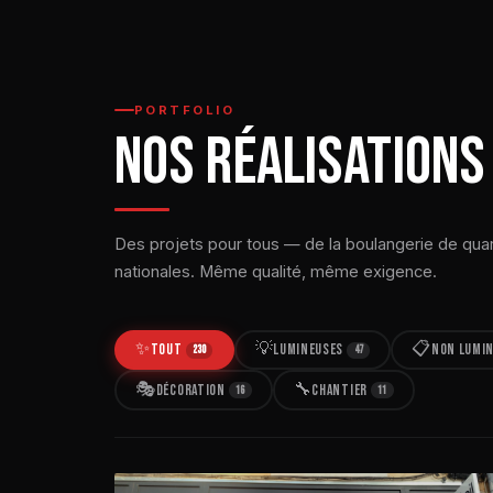
PORTFOLIO
NOS RÉALISATIONS
Des projets pour tous — de la boulangerie de qua
nationales. Même qualité, même exigence.
✨
💡
📋
TOUT
LUMINEUSES
NON LUMI
230
47
🎭
🔧
DÉCORATION
CHANTIER
16
11