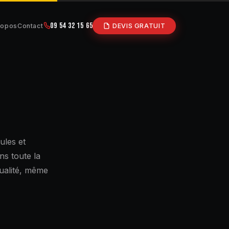
09 54 32 15 65
ropos
Contact
DEVIS GRATUIT
ules et
ns toute la
qualité, même