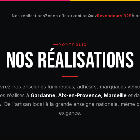
Nos réalisations
Zones d'intervention
Quiz
Revendeurs B2B
À p
PORTFOLIO
NOS RÉALISATIONS
rez nos enseignes lumineuses, adhésifs, marquages véhic
ues réalisés à
Gardanne, Aix-en-Provence, Marseille
et da
 De l'artisan local à la grande enseigne nationale, même 
exigence.