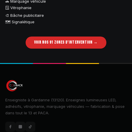
🚗 Marquage véhicule
🪟 Vitrophanie
🎨 Bâche publicitaire
🗺️ Signalétique
VOIR NOS 91 ZONES D'INTERVENTION →
Enseigniste à Gardanne (13120). Enseignes lumineuses LED,
adhésifs, vitrophanie, marquage véhicules — fabrication & pose
dans tout le 13 et PACA.