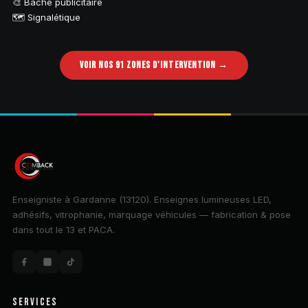
🎨 Bâche publicitaire
🗺️ Signalétique
VOIR NOS 91 ZONES D'INTERVENTION →
Enseigniste à Gardanne (13120). Enseignes lumineuses LED,
adhésifs, vitrophanie, marquage véhicules — fabrication & pose
dans tout le 13 et PACA.
SERVICES