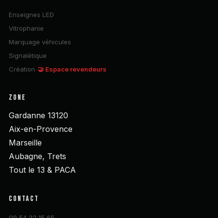
Enseignes LED
Vitrophanie
Marquage véhicules
Signalétique
Création
🤝 Espace revendeurs
ZONE
Gardanne 13120
Aix-en-Provence
Marseille
Aubagne, Trets
Tout le 13 & PACA
CONTACT
09 54 32 15 65