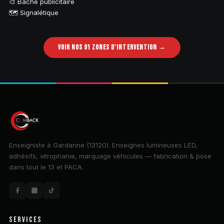
🎨 Bâche publicitaire
🗺️ Signalétique
VOIR NOS 91 ZONES D'INTERVENTION →
Enseigniste à Gardanne (13120). Enseignes lumineuses LED,
adhésifs, vitrophanie, marquage véhicules — fabrication & pose
dans tout le 13 et PACA.
SERVICES