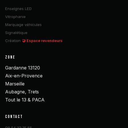
Enseignes LED
Vitrophanie
Marquage véhicules
Signalétique
Création
🤝 Espace revendeurs
ZONE
Gardanne 13120
Aix-en-Provence
Marseille
Aubagne, Trets
Tout le 13 & PACA
CONTACT
09 54 32 15 65