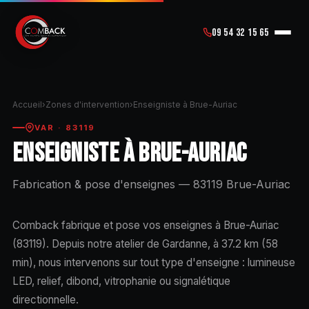
09 54 32 15 65
Accueil
›
Zones d'intervention
›
Enseigniste à Brue-Auriac
VAR · 83119
ENSEIGNISTE À BRUE-AURIAC
Fabrication & pose d'enseignes — 83119 Brue-Auriac
Comback fabrique et pose vos enseignes à Brue-Auriac
(83119). Depuis notre atelier de Gardanne, à 37.2 km (58
min), nous intervenons sur tout type d'enseigne : lumineuse
LED, relief, dibond, vitrophanie ou signalétique
directionnelle.