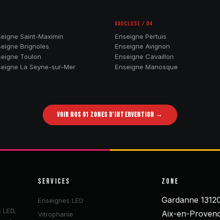
VAUCLUSE / 04
eigne Saint-Maximin
Enseigne Pertuis
eigne Brignoles
Enseigne Avignon
eigne Toulon
Enseigne Cavaillon
eigne La Seyne-sur-Mer
Enseigne Manosque
VOIR NOS 91 ZONES D'INTERVENTION →
SERVICES
ZONE
Gardanne 1312
Enseignes LED
 LED,
Aix-en-Proven
Vitrophanie