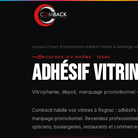
Accueil
›
Zones d'intervention
›
Adhésif vitrine & habillage v
BOUCHES-DU-RHÔNE · 13340
ADHÉSIF VITRI
Vitrophanie, dépoli, marquage promotionne
Comback habille vos vitrines à Rognac : adhésifs 
marquage promotionnel. Revendeur professionnel, 
opticiens, boulangeries, restaurants et commerce