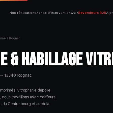
Nos réalisations
Zones d'intervention
Quiz
Revendeurs B2B
À p
itrine à Rognac
NE & HABILLAGE VIT
l — 13340 Rognac
imprimés, vitrophanie dépolie,
nous travaillons avec coiffeurs,
s du Centre bourg et au-delà.