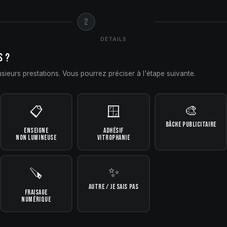
2
DÉTAILS
S ?
sieurs prestations. Vous pourrez préciser à l'étape suivante.
🎨
📋
🪟
BÂCHE PUBLICITAIRE
ENSEIGNE
ADHÉSIF
NON LUMINEUSE
VITROPHANIE
✨
🪚
AUTRE / JE SAIS PAS
FRAISAGE
NUMÉRIQUE