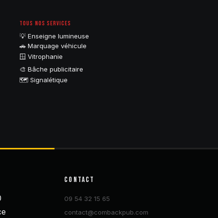
TOUS NOS SERVICES
💡 Enseigne lumineuse
🚗 Marquage véhicule
🪟 Vitrophanie
🎨 Bâche publicitaire
🗺️ Signalétique
CONTACT
0
09 54 32 15 65
ce
contact@combackpub.com