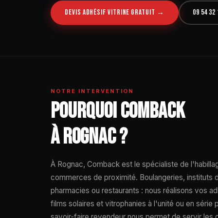
DEVIS ADHÉSIF VITRINE GRATUIT →
09 54 32 
NOTRE INTERVENTION
POURQUOI COMBACK
À ROGNAC ?
À Rognac, Comback est le spécialiste de l'habillag
commerces de proximité. Boulangeries, instituts d
pharmacies ou restaurants : nous réalisons vos ad
films solaires et vitrophanies à l'unité ou en série
savoir-faire revendeur nous permet de servir le