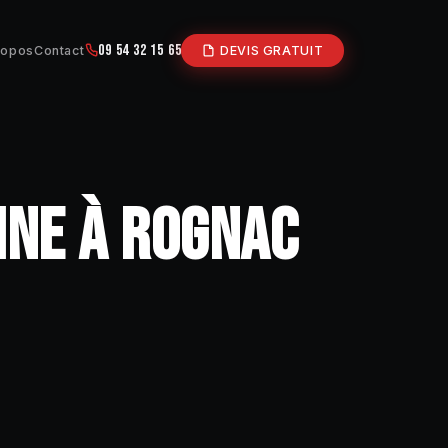
09 54 32 15 65
ropos
Contact
DEVIS GRATUIT
RINE À ROGNAC