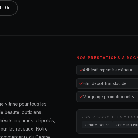
15 65
NOS PRESTATIONS À ROG
Adhésif imprimé extérieur
Film dépoli translucide
Marquage promotionnel & s
e vitrine pour tous les
e beauté, opticiens,
ZONES COUVERTES À RO
hésifs imprimés, dépoliés,
Centre bourg
Zone industr
 pour les réseaux. Notre
s commerçants du Centre