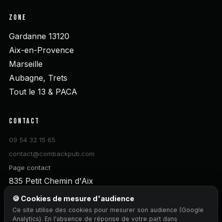
ZONE
Gardanne 13120
Aix-en-Provence
Marseille
Aubagne, Trets
Tout le 13 & PACA
CONTACT
09 54 32 15 65
contact@combackpub.com
Page contact
835 Petit Chemin d'Aix
13120 Gardanne
🍪 Cookies de mesure d'audience
Ce site utilise des cookies pour mesurer son audience (Google
DEVIS GRATUIT
Analytics). En l'absence de réponse de votre part dans