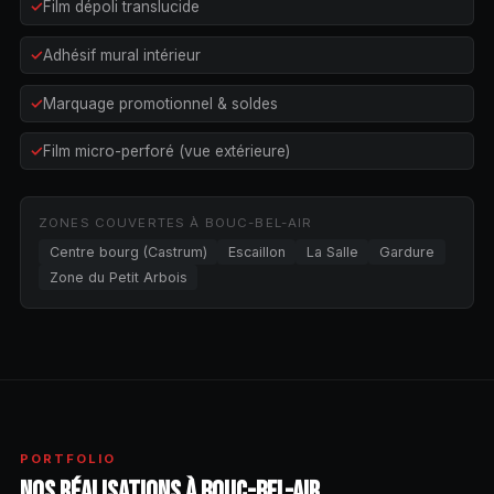
Film dépoli translucide
Adhésif mural intérieur
Marquage promotionnel & soldes
Film micro-perforé (vue extérieure)
ZONES COUVERTES À BOUC-BEL-AIR
Centre bourg (Castrum)
Escaillon
La Salle
Gardure
Zone du Petit Arbois
PORTFOLIO
NOS RÉALISATIONS À BOUC-BEL-AIR