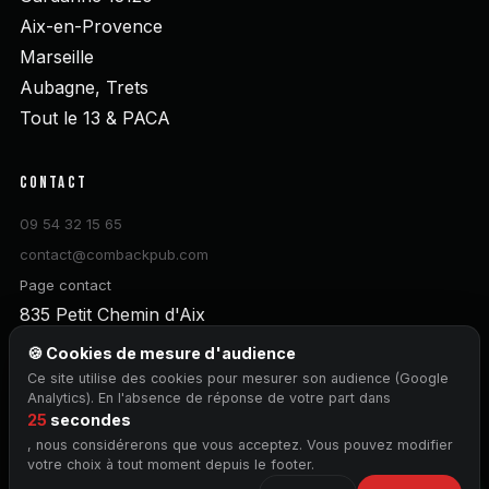
Aix-en-Provence
Marseille
Aubagne, Trets
Tout le 13 & PACA
CONTACT
09 54 32 15 65
contact@combackpub.com
Page contact
835 Petit Chemin d'Aix
13120 Gardanne
🍪 Cookies de mesure d'audience
Ce site utilise des cookies pour mesurer son audience (Google
DEVIS GRATUIT
Analytics). En l'absence de réponse de votre part dans
24
secondes
, nous considérerons que vous acceptez. Vous pouvez modifier
votre choix à tout moment depuis le footer.
© 2026 Comback — Une nouvelle façon de communiquer · Gardanne